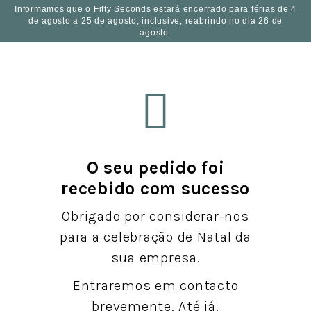
Informamos que o Fifty Seconds estará encerrado para férias de 4
de agosto a 25 de agosto, inclusive, reabrindo no dia 26 de
PT
agosto.
O seu pedido foi
recebido com sucesso
Obrigado por considerar-nos
para a celebração de Natal da
sua empresa.
Entraremos em contacto
brevemente. Até já.