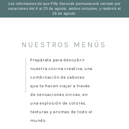
Les informamos de que Fifty Seconds permanecerá cerrado por
vacaciones del 4 al 25 de agosto, ambos inclusive, y reabrirá el
ES
26 de agosto.
NUESTROS MENÚS
Prepárate para descubrir
nuestra cocina creativa, una
combinación de sabores
que te hacen viajar a través
de sensaciones únicas, en
una explosión de colores,
texturas y aromas de todo el
mundo.